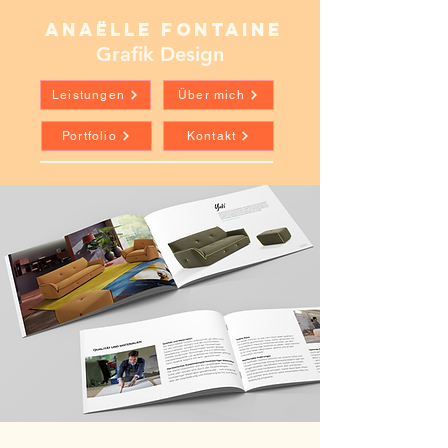
Ana
l
le Fontaine
ë
Grafik Design
Leistungen
Über mich
Portfolio
Kontakt