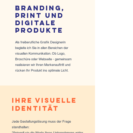
Branding,
Print und
digitale
produkte
Als freiberufliche Grafik Designerin
begleite ich Sie in allen Bereichen der
visuellen Kommunikation. Ob Logo,
Broschüre oder Webseite - gemeinsam
realisieren wir Ihren Markenauftritt und
rücken Ihr Produkt ins optimale Licht.
Ihre visuelle
Identität
Jede Gestaltungslösung muss der Frage
standhalten:
"Spiegelt sie die Werte Ihres Unternehmens wider